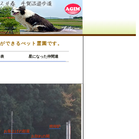
とができるぺット霊園です。
金表
星になった仲間達
焼却炉
お骨上げの部屋
お別れの間