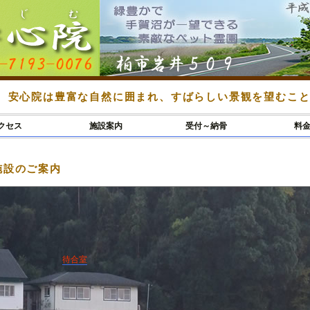
 安心院は豊富な自然に囲まれ、すばらしい景観を望むこ
クセス
施設案内
受付～納骨
料
施設のご案内
待合室