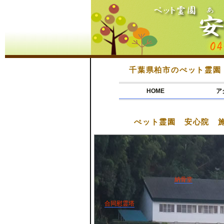
千葉県柏市のぺット霊園
HOME
ア
ぺット霊園 安心院 
納骨堂
合同慰霊塔